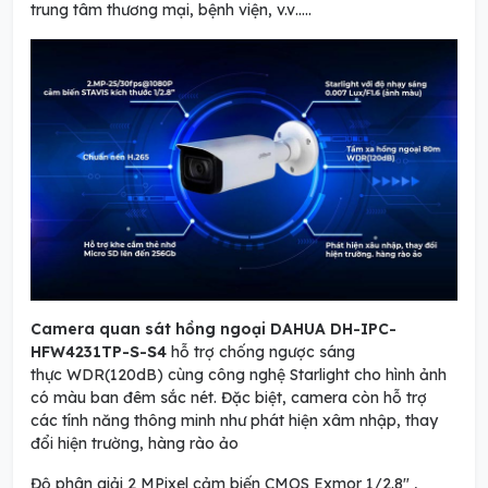
trung tâm thương mại, bệnh viện, v.v…..
Camera quan sát hồng ngoại DAHUA DH-IPC-
HFW4231TP-S-S4
hỗ trợ chống ngược sáng
thực WDR(120dB) cùng công nghệ Starlight cho hình ảnh
có màu ban đêm sắc nét. Đặc biệt, camera còn hỗ trợ
các tính năng thông minh như phát hiện xâm nhập, thay
đổi hiện trường, hàng rào ảo
Độ phân giải 2 MPixel cảm biến CMOS Exmor 1/2.8" ,