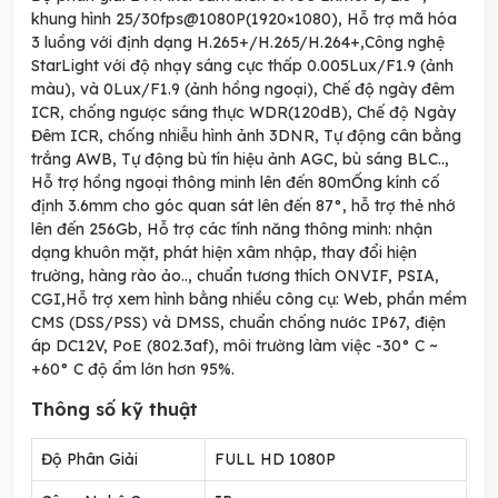
khung hình 25/30fps@1080P(1920×1080), Hỗ trợ mã hóa
3 luồng với định dạng H.265+/H.265/H.264+,Công nghệ
StarLight với độ nhạy sáng cực thấp 0.005Lux/F1.9 (ảnh
màu), và 0Lux/F1.9 (ảnh hồng ngoại), Chế độ ngày đêm
ICR, chống ngược sáng thực WDR(120dB), Chế độ Ngày
Đêm ICR, chống nhiễu hình ảnh 3DNR, Tự động cân bằng
trắng AWB, Tự động bù tín hiệu ảnh AGC, bù sáng BLC..,
Hỗ trợ hồng ngoại thông minh lên đến 80mỐng kính cố
định 3.6mm cho góc quan sát lên đến 87°, hỗ trợ thẻ nhớ
lên đến 256Gb, Hỗ trợ các tính năng thông minh: nhận
dạng khuôn mặt, phát hiện xâm nhập, thay đổi hiện
trường, hàng rào ảo.., chuẩn tương thích ONVIF, PSIA,
CGI,Hỗ trợ xem hình bằng nhiều công cụ: Web, phần mềm
CMS (DSS/PSS) và DMSS, chuẩn chống nước IP67, điện
áp DC12V, PoE (802.3af), môi trường làm việc -30° C ~
+60° C độ ẩm lớn hơn 95%.
Thông số kỹ thuật
Độ Phân Giải
FULL HD 1080P