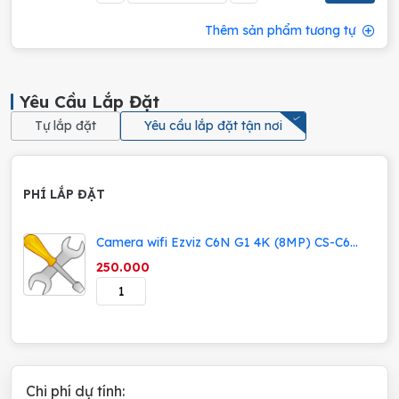
Thêm sản phẩm tương tự
Yêu Cầu Lắp Đặt
Tự lắp đặt
Yêu cầu lắp đặt tận nơi
PHÍ LẮP ĐẶT
Camera wifi Ezviz C6N G1 4K (8MP) CS-C6N
(8WFL,4MM) | 8M | Trong nhà | Quay 360 độ
250.000
| đàm thoại 2 chiều; 24T
Chi phí dự tính: