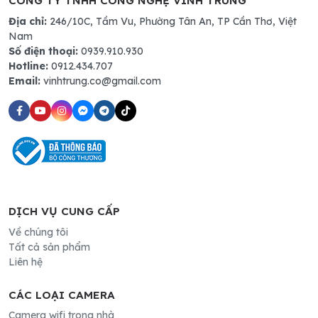
CÔNG TY TNHH CÔNG NGHỆ VĨNH TRUNG
Địa chỉ:
246/10C, Tầm Vu, Phường Tân An, TP Cần Thơ, Việt
Nam
Số điện thoại:
0939.910.930
Hotline:
0912.434.707
Email:
vinhtrung.co@gmail.com
DỊCH VỤ CUNG CẤP
Về chúng tôi
Tất cả sản phẩm
Liên hệ
CÁC LOẠI CAMERA
Camera wifi trong nhà