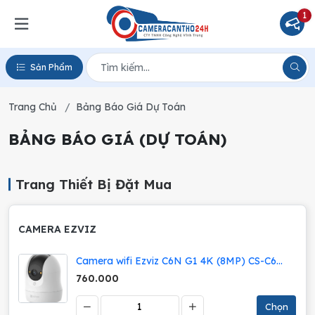
1
Sản Phẩm
Trang Chủ
Bảng Báo Giá Dự Toán
BẢNG BÁO GIÁ (DỰ TOÁN)
Trang Thiết Bị Đặt Mua
CAMERA EZVIZ
Camera wifi Ezviz C6N G1 4K (8MP) CS-C6N
(8WFL,4MM) | 8M | Trong nhà | Quay 360 độ
760.000
| đàm thoại 2 chiều; 24T
Chọn