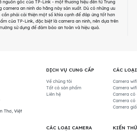
về nguồn gốc của TP-Link - một thương hiệu đến từ Trung
g camera an ninh do hãng này sản xuất. Dù có những ưu
n cần phải cải thiện một số khía cạnh để đáp ứng tốt hơn
hẩm của TP-Link, đặc biệt là camera an ninh, nên dựa trên
trường sử dụng để đảm bảo an toàn và hiệu quả.
DỊCH VỤ CUNG CẤP
CÁC LOẠ
Về chúng tôi
Camera wifi
Tất cả sản phẩm
Camera wifi
Liên hệ
Camera có 
G
Camera có 
Camera giấ
 Thơ, Việt
CÁC LOẠI CAMERA
KIẾN TH