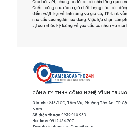
Qua bài viết, chúng ta đã có cái nhìn tổng quan 
Quốc, cũng như đánh giá chất lượng của các dòn
điểm vượt trội về tính năng và giá cả, TP-Link vẫ
nhu cầu của người tiêu dùng. Việc lựa chọn sản p
sự cân nhắc kỹ lưỡng về yêu cầu cá nhân và môi 
CÔNG TY TNHH CÔNG NGHỆ VĨNH TRUN
Địa chỉ:
246/10C, Tầm Vu, Phường Tân An, TP Cần
Nam
Số điện thoại:
0939.910.930
Hotline:
0912.434.707
Email:
vinhtrung.co@gmail.com