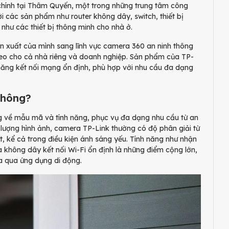
chính tại Thâm Quyến, một trong những trung tâm công
i các sản phẩm như router không dây, switch, thiết bị
như các thiết bị thông minh cho nhà ở.
n xuất của mình sang lĩnh vực camera 360 an ninh thông
deo cho cả nhà riêng và doanh nghiệp. Sản phẩm của TP-
 năng kết nối mạng ổn định, phù hợp với nhu cầu đa dạng
không?
g về mẫu mã và tính năng, phục vụ đa dạng nhu cầu từ an
 lượng hình ảnh, camera TP-Link thường có độ phân giải từ
t, kể cả trong điều kiện ánh sáng yếu. Tính năng như nhận
 không dây kết nối Wi-Fi ổn định là những điểm cộng lớn,
a qua ứng dụng di động.