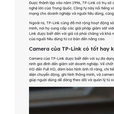
Được thành lập vào năm 1996, TP-Link có trụ sở 
nghệ lớn của Trung Quốc. Công ty này nổi tiếng vớ
mạng cho doanh nghiệp và người tiêu dùng, cũng 
Ngoài ra, TP-Link cũng đã mở rộng hoạt động sả
minh, nơi họ cung cấp các giải pháp giám sát vi
Link được biết đến với giá cả phải chăng và khả
của người tiêu dùng từ cơ bản đến nâng cao.
Camera của TP-Link có tốt hay 
Camera của TP-Link được biết đến với sự đa dạn
ninh gia đình đến giám sát doanh nghiệp. Về chất
HD đến Full HD, đảm bảo hình ảnh rõ ràng, chi tiế
diện chuyển động, ghi hình thông minh, và camera
giúp người dùng dễ dàng theo dõi và quản lý từ x