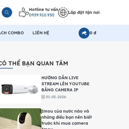
Hotline tư vấn
Lắp đặt tận nơi
0939.910.930
ÁCH COMBO
LIÊN HỆ
0 đ
CÓ THỂ BẠN QUAN TÂM
HƯỚNG DẪN LIVE
STREAM LÊN YOUTUBE
BẰNG CAMERA IP
01-05-2026
Imou của nước nào và
những điều bạn nên biết
trước khi mua camera