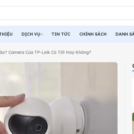
THIỆU
DỊCH VỤ
TIN TỨC
CHÍNH SÁCH
DANH S
ào? Camera Của TP-Link Có Tốt Hay Không?